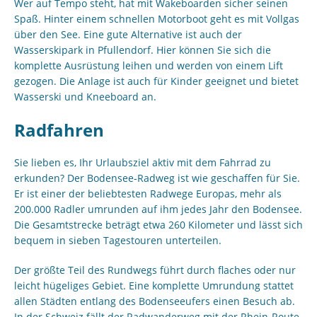
Wer auf Tempo steht, hat mit Wakeboarden sicher seinen
Spaß. Hinter einem schnellen Motorboot geht es mit Vollgas
über den See. Eine gute Alternative ist auch der
Wasserskipark in Pfullendorf. Hier können Sie sich die
komplette Ausrüstung leihen und werden von einem Lift
gezogen. Die Anlage ist auch für Kinder geeignet und bietet
Wasserski und Kneeboard an.
Radfahren
Sie lieben es, Ihr Urlaubsziel aktiv mit dem Fahrrad zu
erkunden? Der Bodensee-Radweg ist wie geschaffen für Sie.
Er ist einer der beliebtesten Radwege Europas, mehr als
200.000 Radler umrunden auf ihm jedes Jahr den Bodensee.
Die Gesamtstrecke beträgt etwa 260 Kilometer und lässt sich
bequem in sieben Tagestouren unterteilen.
Der größte Teil des Rundwegs führt durch flaches oder nur
leicht hügeliges Gebiet. Eine komplette Umrundung stattet
allen Städten entlang des Bodenseeufers einen Besuch ab.
In der Schweiz fällt der Radwanderweg mit der Rhein-Route