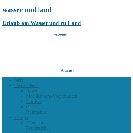
wasser und land
Urlaub am Wasser und zu Land
(Anzeige)
Start
Deutschland
Bayern
Mecklenburg-Vorpommern
Nordsee
Ostsee
Ruhrgebiet
Europa
Dänemark
Frankreich