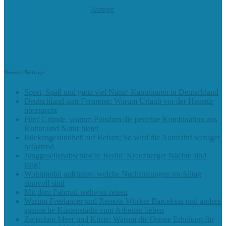
Neueste Beiträge
Sport, Spaß und ganz viel Natur: Kanutouren in Deutschland
Deutschland statt Fernreise: Warum Urlaub vor der Haustür
überrascht
Fünf Gründe, warum Potsdam die perfekte Kombination aus
Kultur und Natur bietet
Rückengesundheit auf Reisen: So wird die Autofahrt weniger
belastend
Junggesellenabschied in Berlin: Kreuzberger Nächte sind
lang!
Wohnmobil aufrüsten: welche Nachrüstungen im Alltag
sinnvoll sind
Mit dem Fahrrad weltweit reisen
Warum Freelancer und Remote Worker Barcelona und andere
spanische Küstenstädte zum Arbeiten lieben
Zwischen Meer und Küste: Warum die Ostsee Erholung für