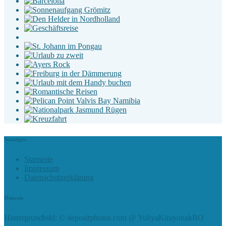
Sonstiges
Startseite
Impressum
Datenschutzerklärung
Hinweis
Hintergrundbild: © depositphotos.com @ YuliyaKirayonakBO