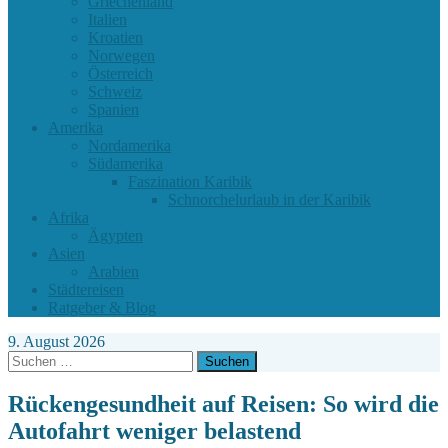
Griechenland
Italien
Kroatien
Norwegen
Österreich
Schweiz
Spanien
Amerika
Nordamerika
Südamerika
Faszination Karibik
Schnorchelurlaub in der Karibik
Afrika
Ägypten
Asien
Arabien
Städtereisen
Ratgeber & Blog
9. August 2026
Suchen
nach:
Rückengesundheit auf Reisen: So wird die
Autofahrt weniger belastend