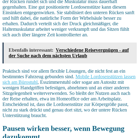
der Rücken rundet sich und die Muskulatur muss dauerhaft
gegenhalten. Eine gut positionierte Lordosenstütze kann diesem
Einsinken entgegenwirken. Sie stabilisiert den unteren Rücken sanft
und hilft dabei, die natürliche Form der Wirbelsäule besser zu
erhalten. Dadurch verteilt sich der Druck gleichmäßiger, die
Haltemuskulatur arbeitet weniger verkrampft und das Sitzen fühlt
sich auch über längere Zeit kontrollierter an.
Ebenfalls interessant:
Verschiedene Reisevergnügen - auf
der Suche nach dem nächsten Urlaub
Praktisch sind vor allem flexible Lösungen, die nicht fest an ein
bestimmtes Fahrzeug gebunden sind.
Mobile Lordosenstützen lassen
sich am Bürostuhl
, Esszimmerstuhl oder sogar am Autositz mit
wenigen Handgriffen befestigen, abnehmen und an einer anderen
Sitzgelegenheit weiterverwenden. So bleibt der Nutzen auch nach
der Reise erhalten, etwa im Homeoffice oder am Arbeitsplatz.
Entscheidend ist, dass die Lordosenstütze zur Körpergröße passt,
nicht zu stark drückt und genau dort sitzt, wo der untere Rücken
Unterstützung braucht.
Pausen wirken besser, wenn Bewegung
dazukommt