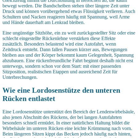
Gleichzeitig nimmt die Durchblutung in Bereichen ab, die kaum
bewegt werden. Die Bandscheiben stehen über längere Zeit unter
Druck und können vorübergehend etwas Flüssigkeit verlieren. Auch
Schultern und Nacken reagieren häufig mit Spannung, weil Arme
und Hände dauerhaft am Lenkrad bleiben.
Eine ungünstige Sitzhöhe, ein zu weit zurückgestellter Sitz oder eine
schlecht eingestellte Rückenlehne verstärken diese Effekte
zusätzlich. Besonders belastend wird eine Autofahrt, wenn
Zeitdruck entsteht. Dann fallen Pausen kürzer aus, Bewegungen
bleiben aus und der Körper bekommt kaum Gelegenheit, Spannung
abzubauen. Eine rückenfreundliche Fahrt beginnt deshalb nicht erst
unterwegs, sondern schon vor dem Start: mit einer passenden
Sitzposition, realistischen Etappen und ausreichend Zeit für
Unterbrechungen.
Wie eine Lordosenstütze den unteren
Rücken entlastet
Eine Lordosenstütze unterstützt den Bereich der Lendenwirbelsäule,
also jenen Abschnitt des Rückens, der bei langen Autofahrten
besonders schnell ermüdet. In einer natürlichen Haltung bildet die
Wirbelsäule im unteren Rücken eine leichte Krümmung nach vorn.
Beim längeren Sitzen kippt das Becken jedoch häufig nach hinten,