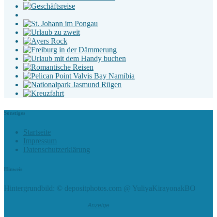
Sonstiges
Startseite
Impressum
Datenschutzerklärung
Hinweis
Hintergrundbild: © depositphotos.com @ YuliyaKirayonakBO