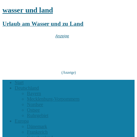
wasser und land
Urlaub am Wasser und zu Land
(Anzeige)
Start
Deutschland
Bayern
Mecklenburg-Vorpommern
Nordsee
Ostsee
Ruhrgebiet
Europa
Dänemark
Frankreich