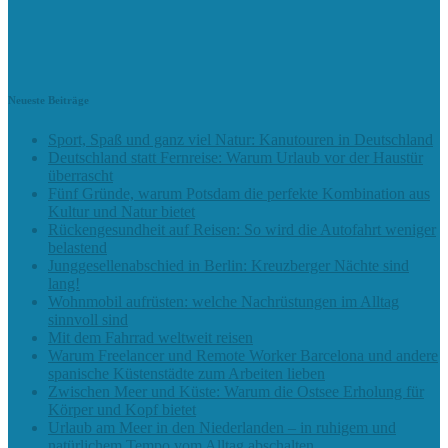
Neueste Beiträge
Sport, Spaß und ganz viel Natur: Kanutouren in Deutschland
Deutschland statt Fernreise: Warum Urlaub vor der Haustür
überrascht
Fünf Gründe, warum Potsdam die perfekte Kombination aus
Kultur und Natur bietet
Rückengesundheit auf Reisen: So wird die Autofahrt weniger
belastend
Junggesellenabschied in Berlin: Kreuzberger Nächte sind
lang!
Wohnmobil aufrüsten: welche Nachrüstungen im Alltag
sinnvoll sind
Mit dem Fahrrad weltweit reisen
Warum Freelancer und Remote Worker Barcelona und andere
spanische Küstenstädte zum Arbeiten lieben
Zwischen Meer und Küste: Warum die Ostsee Erholung für
Körper und Kopf bietet
Urlaub am Meer in den Niederlanden – in ruhigem und
natürlichem Tempo vom Alltag abschalten