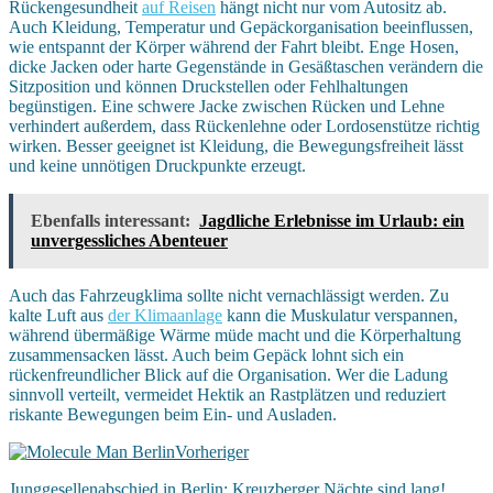
Rückengesundheit
auf Reisen
hängt nicht nur vom Autositz ab.
Auch Kleidung, Temperatur und Gepäckorganisation beeinflussen,
wie entspannt der Körper während der Fahrt bleibt. Enge Hosen,
dicke Jacken oder harte Gegenstände in Gesäßtaschen verändern die
Sitzposition und können Druckstellen oder Fehlhaltungen
begünstigen. Eine schwere Jacke zwischen Rücken und Lehne
verhindert außerdem, dass Rückenlehne oder Lordosenstütze richtig
wirken. Besser geeignet ist Kleidung, die Bewegungsfreiheit lässt
und keine unnötigen Druckpunkte erzeugt.
Ebenfalls interessant:
Jagdliche Erlebnisse im Urlaub: ein
unvergessliches Abenteuer
Auch das Fahrzeugklima sollte nicht vernachlässigt werden. Zu
kalte Luft aus
der Klimaanlage
kann die Muskulatur verspannen,
während übermäßige Wärme müde macht und die Körperhaltung
zusammensacken lässt. Auch beim Gepäck lohnt sich ein
rückenfreundlicher Blick auf die Organisation. Wer die Ladung
sinnvoll verteilt, vermeidet Hektik an Rastplätzen und reduziert
riskante Bewegungen beim Ein- und Ausladen.
Vorheriger
Junggesellenabschied in Berlin: Kreuzberger Nächte sind lang!