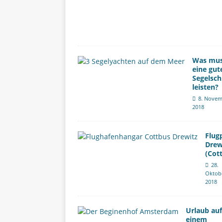
Was mu
eine gut
Segelsch
leisten?
8. Novem
2018
Flug
Drew
(Cot
28.
Oktob
2018
Urlaub auf
einem