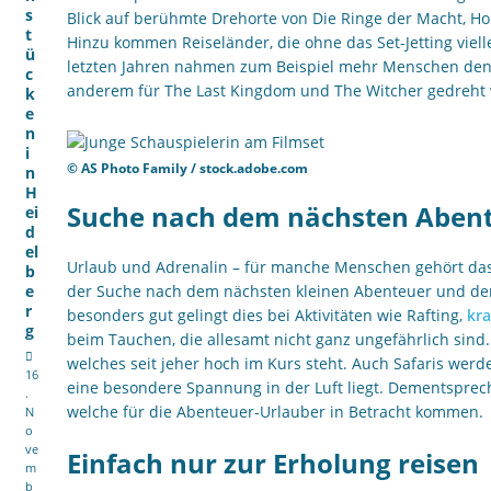
s
Blick auf berühmte Drehorte von Die Ringe der Macht, Ho
t
Hinzu kommen Reiseländer, die ohne das Set-Jetting viel
ü
letzten Jahren nahmen zum Beispiel mehr Menschen den
c
anderem für The Last Kingdom und The Witcher gedreht
k
e
n
i
© AS Photo Family / stock.adobe.com
n
H
Suche nach dem nächsten Aben
ei
d
el
Urlaub und Adrenalin – für manche Menschen gehört das
b
e
der Suche nach dem nächsten kleinen Abenteuer und de
r
besonders gut gelingt dies bei Aktivitäten wie Rafting,
kra
g
beim Tauchen, die allesamt nicht ganz ungefährlich sind. 
welches seit jeher hoch im Kurs steht. Auch Safaris wer
16
eine besondere Spannung in der Luft liegt. Dementspreche
.
welche für die Abenteuer-Urlauber in Betracht kommen.
N
o
ve
Einfach nur zur Erholung reisen
m
b