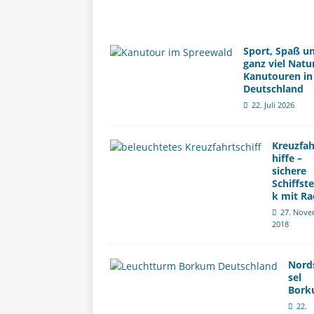
Sport, Spaß u
ganz viel Natu
Kanutouren in
Deutschland
22. Juli 2026
Kreuzfah
hiffe –
sichere
Schiffst
k mit Ra
27. Nove
2018
Nord
sel
Bor
22.