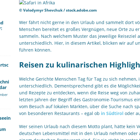
© Volodymyr Shevchuk / stock.adobe.com
Wer fährt nicht gerne in den Urlaub und sammelt dort vö
nd
r:
Menschen bereitet es großes Vergnügen, neue Orte zu 
sammeln. Nach welchem Muster das jeweilige Reiseziel au
unterschiedlich. Hier, in diesem Artikel, blicken wir auf 
führen können.
Reisen zu kulinarischen Highligh
rtsc
Welche Gerichte Menschen Tag für Tag zu sich nehmen, i
echni
unterschiedlich. Dementsprechend gibt es die Möglichke
dar
und Rezepte zu entdecken, wenn die Reise weg von zuhaus
mber
letzten Jahren der Begriff des Gastronomie-Tourismus ein
vom Besuch auf lokalen Märkten, über die Suche nach s
von besonderen Restaurants – egal ob
in Südtirol
oder au
seein
Wer seinen Urlaub nach diesem Motto plant, hätte kein V
kum
deutschen Lebensmittel mit in den Urlaub nehmen oder 