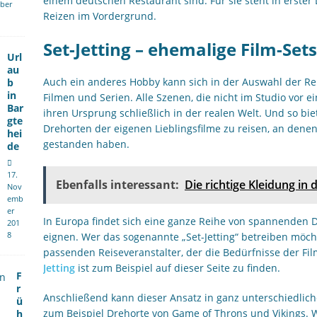
einem deutschen Restaurant sind. Für sie steht in erster
ber
Reizen im Vordergrund.
Set-Jetting – ehemalige Film-Se
Url
au
Auch ein anderes Hobby kann sich in der Auswahl der Re
b
in
Filmen und Serien. Alle Szenen, die nicht im Studio vor
Bar
ihren Ursprung schließlich in der realen Welt. Und so biet
gte
Drehorten der eigenen Lieblingsfilme zu reisen, an denen
hei
gestanden haben.
de
17.
Ebenfalls interessant:
Die richtige Kleidung in
Nov
emb
er
In Europa findet sich eine ganze Reihe von spannenden Dr
201
8
eignen. Wer das sogenannte „Set-Jetting“ betreiben möch
passenden Reiseveranstalter, der die Bedürfnisse der Fi
Jetting
ist zum Beispiel auf dieser Seite zu finden.
F
r
Anschließend kann dieser Ansatz in ganz unterschiedliche
ü
zum Beispiel Drehorte von Game of Throns und Vikings. 
h