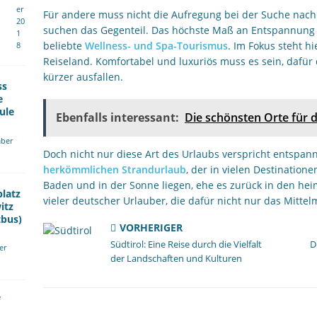
er
Für andere muss nicht die Aufregung bei der Suche nach 
20
suchen das Gegenteil. Das höchste Maß an Entspannung 
1
beliebte
Wellness- und Spa-Tourismus
. Im Fokus steht h
8
Reiseland. Komfortabel und luxuriös muss es sein, dafür
kürzer ausfallen.
ss
e
ule
Ebenfalls interessant:
Die schönsten Orte für d
ber
Doch nicht nur diese Art des Urlaubs verspricht entspann
herkömmlichen Strandurlaub
, der in vielen Destinatione
Baden und in der Sonne liegen, ehe es zurück in den heim
platz
vieler deutscher Urlauber, die dafür nicht nur das Mittel
itz
tbus)
VORHERIGER
Südtirol: Eine Reise durch die Vielfalt
D
er
der Landschaften und Kulturen