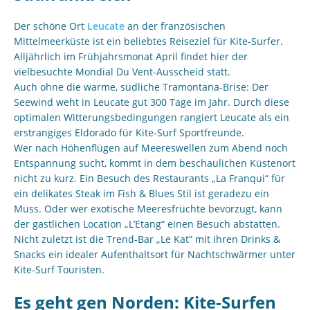
Der schöne Ort
Leucate
an der französischen
Mittelmeerküste ist ein beliebtes Reiseziel für Kite-Surfer.
Alljährlich im Frühjahrsmonat April findet hier der
vielbesuchte Mondial Du Vent-Ausscheid statt.
Auch ohne die warme, südliche Tramontana-Brise: Der
Seewind weht in Leucate gut 300 Tage im Jahr. Durch diese
optimalen Witterungsbedingungen rangiert Leucate als ein
erstrangiges Eldorado für Kite-Surf Sportfreunde.
Wer nach Höhenflügen auf Meereswellen zum Abend noch
Entspannung sucht, kommt in dem beschaulichen Küstenort
nicht zu kurz. Ein Besuch des Restaurants „La Franqui“ für
ein delikates Steak im Fish & Blues Stil ist geradezu ein
Muss. Oder wer exotische Meeresfrüchte bevorzugt, kann
der gastlichen Location „L’Etang“ einen Besuch abstatten.
Nicht zuletzt ist die Trend-Bar „Le Kat“ mit ihren Drinks &
Snacks ein idealer Aufenthaltsort für Nachtschwärmer unter
Kite-Surf Touristen.
Es geht gen Norden: Kite-Surfen