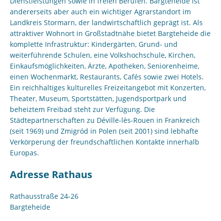
Dienstleistungen sowie in freien Berufen. Bargteheide ist
andererseits aber auch ein wichtiger Agrarstandort im
Landkreis Stormarn, der landwirtschaftlich geprägt ist. Als
attraktiver Wohnort in Großstadtnähe bietet Bargteheide die
komplette Infrastruktur: Kindergärten, Grund- und
weiterführende Schulen, eine Volkshochschule, Kirchen,
Einkaufsmöglichkeiten, Ärzte, Apotheken, Seniorenheime,
einen Wochenmarkt, Restaurants, Cafés sowie zwei Hotels.
Ein reichhaltiges kulturelles Freizeitangebot mit Konzerten,
Theater, Museum, Sportstätten, Jugendsportpark und
beheiztem Freibad steht zur Verfügung. Die
Städtepartnerschaften zu Déville-lès-Rouen in Frankreich
(seit 1969) und Zmigród in Polen (seit 2001) sind lebhafte
Verkörperung der freundschaftlichen Kontakte innerhalb
Europas.
Adresse Rathaus
Rathausstraße 24-26
Bargteheide