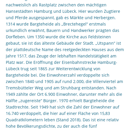
nachweislich als Rastplatz zwischen den mächtigen
Hansestädten Hamburg und Lübeck. Hier wurden Zugtiere
und Pferde ausgespannt, gab es Märkte und Herbergen.
1314 wurde Bargteheide als „Brectehegel“ erstmals
urkundlich erwähnt, Bauern und Handwerker prägten das
Dorfleben. Um 1350 wurde die Kirche aus Feldsteinen
gebaut, sie ist das älteste Gebäude der Stadt. „Utspann“ ist
der plattdeutsche Name des reetgedeckten Hauses aus dem
Jahre 1517, das Zeuge der lebhaften Handelstätigkeit am
Platz war. Die Eröffnung der Eisenbahnstrecke Hamburg-
Lübeck trug seit 1865 zur Weiterentwicklung von
Bargteheide bei. Die Einwohnerzahl verdoppelte sich
zwischen 1840 und 1905 auf rund 2.000, die Villenviertel am
Tremsbütteler Weg und am Struhbarg entstanden. Nach
1949 zählte der Ort 6.900 Einwohner, darunter mehr als die
Hälfte „zugereiste“ Bürger. 1970 erhielt Bargteheide die
Stadtrechte. Seit 1949 hat sich die Zahl der Einwohner auf
16.740 verdoppelt, die hier auf einer Fläche von 15,83
Quadratkilometern leben (Stand 2018). Das ist eine relativ
hohe Bevölkerungsdichte, zu der auch die fünf