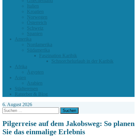
Griechenland
Italien
Kroatien
Norwegen
Österreich
Schweiz
Spanien
Amerika
Nordamerika
Südamerika
Faszination Karibik
Schnorchelurlaub in der Karibik
Afrika
Ägypten
Asien
Arabien
Städtereisen
Ratgeber & Blog
6. August 2026
Suchen
nach:
Pilgerreise auf dem Jakobsweg: So planen
Sie das einmalige Erlebnis