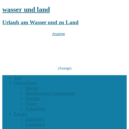
wasser und land
Urlaub am Wasser und zu Land
(Anzeige)
Start
Deutschland
Bayern
Mecklenburg-Vorpommern
Nordsee
Ostsee
Ruhrgebiet
Europa
Dänemark
Frankreich