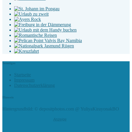
Sonstiges
Startseite
Impressum
Datenschutzerklärung
Hinweis
Hintergrundbild: © depositphotos.com @ YuliyaKirayonakBO