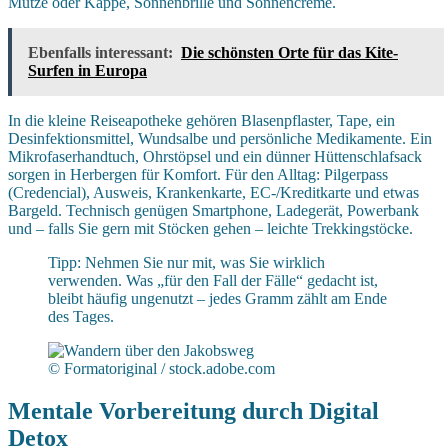
Mütze oder Kappe, Sonnenbrille und Sonnencreme.
Ebenfalls interessant:
Die schönsten Orte für das Kite-
Surfen in Europa
In die kleine Reiseapotheke gehören Blasenpflaster, Tape, ein
Desinfektionsmittel, Wundsalbe und persönliche Medikamente. Ein
Mikrofaserhandtuch, Ohrstöpsel und ein dünner Hüttenschlafsack
sorgen in Herbergen für Komfort. Für den Alltag: Pilgerpass
(Credencial), Ausweis, Krankenkarte, EC-/Kreditkarte und etwas
Bargeld. Technisch genügen Smartphone, Ladegerät, Powerbank
und – falls Sie gern mit Stöcken gehen – leichte Trekkingstöcke.
Tipp: Nehmen Sie nur mit, was Sie wirklich
verwenden. Was „für den Fall der Fälle“ gedacht ist,
bleibt häufig ungenutzt – jedes Gramm zählt am Ende
des Tages.
© Formatoriginal / stock.adobe.com
Mentale Vorbereitung durch Digital
Detox