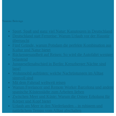
Neueste Beiträge
Sport, Spaß und ganz viel Natur: Kanutouren in Deutschland
Deutschland statt Fernreise: Warum Urlaub vor der Haustür
überrascht
Fünf Gründe, warum Potsdam die perfekte Kombination aus
Kultur und Natur bietet
Rückengesundheit auf Reisen: So wird die Autofahrt weniger
belastend
Junggesellenabschied in Berlin: Kreuzberger Nächte sind
lang!
Wohnmobil aufrüsten: welche Nachrüstungen im Alltag
sinnvoll sind
Mit dem Fahrrad weltweit reisen
Warum Freelancer und Remote Worker Barcelona und andere
spanische Küstenstädte zum Arbeiten lieben
Zwischen Meer und Küste: Warum die Ostsee Erholung für
Körper und Kopf bietet
Urlaub am Meer in den Niederlanden – in ruhigem und
natürlichem Tempo vom Alltag abschalten