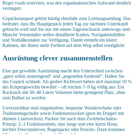
Regel vorab reserviert, was den organisatorischen Aufwand deutlich
verringert.
Gepäcktransport gehört häufig ebenfalls zum Leistungsumfang. Das
bedeutet, dass Ihr Hauptgepäck jeden Tag zur nächsten Unterkunft
gebracht wird und Sie nur mit einem Tagesrucksack unterwegs sind.
Manche Veranstalter stellen detaillierte Karten, Navigationshilfen
und Notfallkontakte zur Verfügung. Damit entsteht ein klarer
Rahmen, der Ihnen mehr Freiheit auf dem Weg selbst ermöglicht.
Ausrüstung clever zusammenstellen
Eine gut gewählte Ausrüstung macht den Unterschied zwischen
„ganz schön anstrengend“ und „angenehm fordernd“. Halten Sie
das Gepäck schlank: Als grober Richtwert haben sich maximal 10 %
des Körpergewichts bewährt – oft reichen 7–9 kg völlig aus. Ein
Rucksack mit 30–40 Litern Volumen bietet genügend Platz, ohne
zum Ballast zu werden.
Unverzichtbar sind eingelaufene, bequeme Wanderschuhe oder
Trailrunningschuhe sowie Funktionssocken (gern im Doppel mit
dünnen Linersocken). Packen Sie nach dem Zwiebelschalen-
Prinzip: 2–3 Funktionsshirts, eine lange und eine kurze Hose,
leichter Fleecepullover, Regenjacke oder Poncho. Dazu kommen