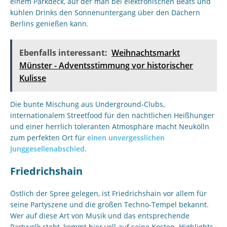
einem Parkdeck, auf der man bei elektronischen Beats und
kühlen Drinks den Sonnenuntergang über den Dächern
Berlins genießen kann.
Ebenfalls interessant:
Weihnachtsmarkt
Münster - Adventsstimmung vor historischer
Kulisse
Die bunte Mischung aus Underground-Clubs,
internationalem Streetfood für den nächtlichen Heißhunger
und einer herrlich toleranten Atmosphäre macht Neukölln
zum perfekten Ort für
einen unvergesslichen
Junggesellenabschied
.
Friedrichshain
Östlich der Spree gelegen, ist Friedrichshain vor allem für
seine Partyszene und die großen Techno-Tempel bekannt.
Wer auf diese Art von Musik und das entsprechende
Partyvolk steht, kommt hier voll auf seine Kosten. Highlights