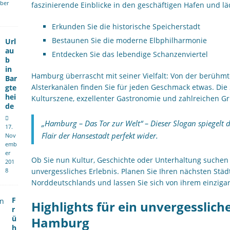
ber
faszinierende Einblicke in den geschäftigen Hafen und läd
Erkunden Sie die historische Speicherstadt
Bestaunen Sie die moderne Elbphilharmonie
Url
au
Entdecken Sie das lebendige Schanzenviertel
b
in
Hamburg überrascht mit seiner Vielfalt: Von der berühm
Bar
Alsterkanälen finden Sie für jeden Geschmack etwas. Die 
gte
hei
Kulturszene, exzellenter Gastronomie und zahlreichen 
de
„Hamburg – Das Tor zur Welt“ – Dieser Slogan spiegelt 
17.
Flair der Hansestadt perfekt wider.
Nov
emb
er
Ob Sie nun Kultur, Geschichte oder Unterhaltung suchen
201
8
unvergessliches Erlebnis. Planen Sie Ihren nächsten Städ
Norddeutschlands und lassen Sie sich von ihrem einziga
F
Highlights für ein unvergesslic
r
ü
Hamburg
h