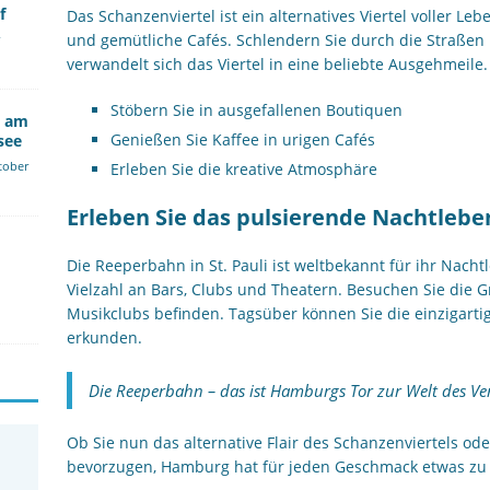
f
Das Schanzenviertel ist ein alternatives Viertel voller Le
und gemütliche Cafés. Schlendern Sie durch die Straßen
verwandelt sich das Viertel in eine beliebte Ausgehmeile.
Stöbern Sie in ausgefallenen Boutiquen
b am
Genießen Sie Kaffee in urigen Cafés
see
tober
Erleben Sie die kreative Atmosphäre
Erleben Sie das pulsierende Nachtleb
Die Reeperbahn in St. Pauli ist weltbekannt für ihr Nacht
Vielzahl an Bars, Clubs und Theatern. Besuchen Sie die Gr
Musikclubs befinden. Tagsüber können Sie die einzigart
erkunden.
Die Reeperbahn – das ist Hamburgs Tor zur Welt des V
Ob Sie nun das alternative Flair des Schanzenviertels od
bevorzugen, Hamburg hat für jeden Geschmack etwas zu 