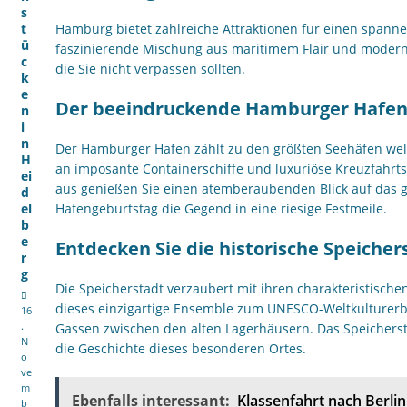
s
t
Hamburg bietet zahlreiche Attraktionen für einen spanne
ü
faszinierende Mischung aus maritimem Flair und moderner
c
die Sie nicht verpassen sollten.
k
e
Der beeindruckende Hamburger Hafe
n
i
n
Der Hamburger Hafen zählt zu den größten Seehäfen welt
H
an imposante Containerschiffe und luxuriöse Kreuzfahrt
ei
aus genießen Sie einen atemberaubenden Blick auf das g
d
el
Hafengeburtstag die Gegend in eine riesige Festmeile.
b
e
Entdecken Sie die historische Speicher
r
g
Die Speicherstadt verzaubert mit ihren charakteristische
dieses einzigartige Ensemble zum UNESCO-Weltkulturerb
16
.
Gassen zwischen den alten Lagerhäusern. Das Speichers
N
die Geschichte dieses besonderen Ortes.
o
ve
m
Ebenfalls interessant:
Klassenfahrt nach Berli
b