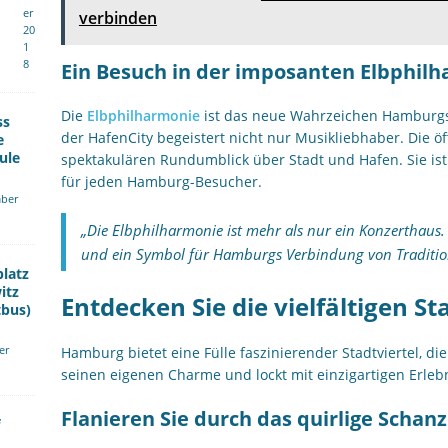
er
verbinden
20
1
8
Ein Besuch in der imposanten Elbphil
Die
Elbphilharmonie
ist das neue Wahrzeichen Hamburgs
ss
der HafenCity begeistert nicht nur Musikliebhaber. Die öf
e
ule
spektakulären Rundumblick über Stadt und Hafen. Sie ist
für jeden Hamburg-Besucher.
ber
„Die Elbphilharmonie ist mehr als nur ein Konzerthaus. 
und ein Symbol für Hamburgs Verbindung von Traditi
platz
itz
Entdecken Sie die vielfältigen S
tbus)
er
Hamburg bietet eine Fülle faszinierender Stadtviertel, di
seinen eigenen Charme und lockt mit einzigartigen Erleb
Flanieren Sie durch das quirlige Schanz