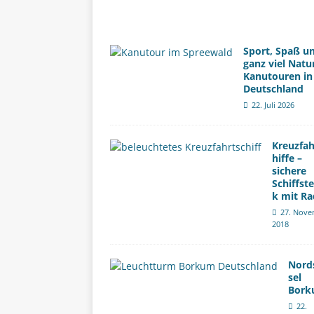
Sport, Spaß u
ganz viel Natu
Kanutouren in
Deutschland
22. Juli 2026
Kreuzfah
hiffe –
sichere
Schiffst
k mit Ra
27. Nove
2018
Nord
sel
Bor
22.