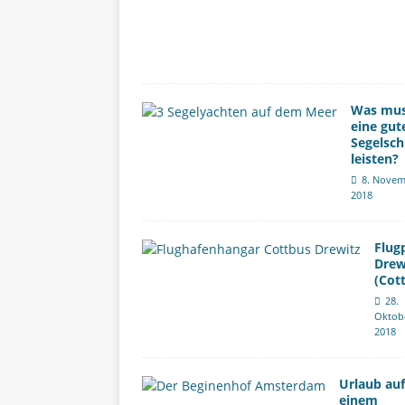
Was mu
eine gut
Segelsch
leisten?
8. Novem
2018
Flug
Drew
(Cot
28.
Oktob
2018
Urlaub auf
einem