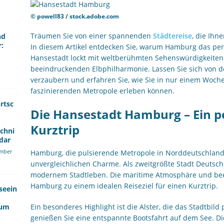
© powell83 / stock.adobe.com
Träumen Sie von einer spannenden
Städtereise
, die Ihn
nd
r:
In diesem Artikel entdecken Sie, warum Hamburg das perfek
Hansestadt lockt mit weltberühmten Sehenswürdigkeiten
beeindruckenden Elbphilharmonie. Lassen Sie sich von 
verzaubern und erfahren Sie, wie Sie in nur einem Woche
faszinierenden Metropole erleben können.
rtsc
Die Hansestadt Hamburg – Ein pe
Kurztrip
echni
dar
mber
Hamburg, die pulsierende Metropole in Norddeutschland,
unvergleichlichen Charme. Als zweitgrößte Stadt Deutschla
modernem Stadtleben. Die maritime Atmosphäre und be
Hamburg zu einem idealen Reiseziel für einen Kurztrip.
seein
kum
Ein besonderes Highlight ist die Alster, die das Stadtbild
genießen Sie eine entspannte Bootsfahrt auf dem See. Di