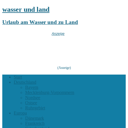
wasser und land
Urlaub am Wasser und zu Land
(Anzeige)
Start
Deutschland
Bayern
Mecklenburg-Vorpommern
Nordsee
Ostsee
Ruhrgebiet
Europa
Dänemark
Frankreich