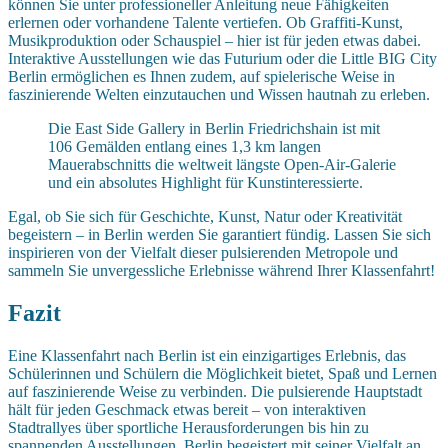
können Sie unter professioneller Anleitung neue Fähigkeiten
erlernen oder vorhandene Talente vertiefen. Ob Graffiti-Kunst,
Musikproduktion oder Schauspiel – hier ist für jeden etwas dabei.
Interaktive Ausstellungen wie das Futurium oder die Little BIG City
Berlin ermöglichen es Ihnen zudem, auf spielerische Weise in
faszinierende Welten einzutauchen und Wissen hautnah zu erleben.
Die East Side Gallery in Berlin Friedrichshain ist mit
106 Gemälden entlang eines 1,3 km langen
Mauerabschnitts die weltweit längste Open-Air-Galerie
und ein absolutes Highlight für Kunstinteressierte.
Egal, ob Sie sich für Geschichte, Kunst, Natur oder Kreativität
begeistern – in Berlin werden Sie garantiert fündig. Lassen Sie sich
inspirieren von der Vielfalt dieser pulsierenden Metropole und
sammeln Sie unvergessliche Erlebnisse während Ihrer Klassenfahrt!
Fazit
Eine Klassenfahrt nach Berlin ist ein einzigartiges Erlebnis, das
Schülerinnen und Schülern die Möglichkeit bietet, Spaß und Lernen
auf faszinierende Weise zu verbinden. Die pulsierende Hauptstadt
hält für jeden Geschmack etwas bereit – von interaktiven
Stadtrallyes über sportliche Herausforderungen bis hin zu
spannenden Ausstellungen. Berlin begeistert mit seiner Vielfalt an