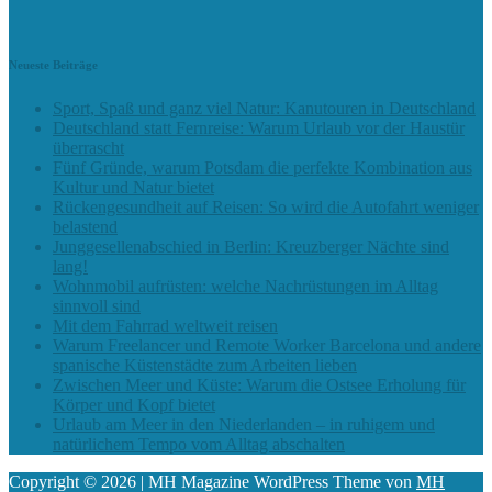
Neueste Beiträge
Sport, Spaß und ganz viel Natur: Kanutouren in Deutschland
Deutschland statt Fernreise: Warum Urlaub vor der Haustür
überrascht
Fünf Gründe, warum Potsdam die perfekte Kombination aus
Kultur und Natur bietet
Rückengesundheit auf Reisen: So wird die Autofahrt weniger
belastend
Junggesellenabschied in Berlin: Kreuzberger Nächte sind
lang!
Wohnmobil aufrüsten: welche Nachrüstungen im Alltag
sinnvoll sind
Mit dem Fahrrad weltweit reisen
Warum Freelancer und Remote Worker Barcelona und andere
spanische Küstenstädte zum Arbeiten lieben
Zwischen Meer und Küste: Warum die Ostsee Erholung für
Körper und Kopf bietet
Urlaub am Meer in den Niederlanden – in ruhigem und
natürlichem Tempo vom Alltag abschalten
Copyright © 2026 | MH Magazine WordPress Theme von
MH