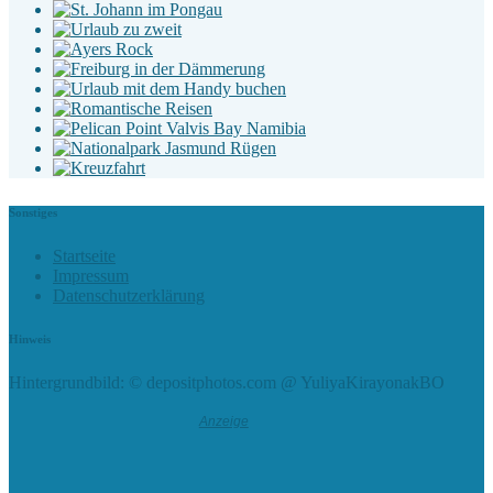
Sonstiges
Startseite
Impressum
Datenschutzerklärung
Hinweis
Hintergrundbild: © depositphotos.com @ YuliyaKirayonakBO