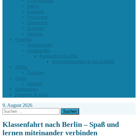
Griechenland
Italien
Kroatien
Norwegen
Österreich
Schweiz
Spanien
Amerika
Nordamerika
Südamerika
Faszination Karibik
Schnorchelurlaub in der Karibik
Afrika
Ägypten
Asien
Arabien
Städtereisen
Ratgeber & Blog
9. August 2026
Suchen
nach:
Klassenfahrt nach Berlin – Spaß und
lernen miteinander verbinden