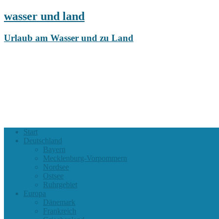
wasser und land
Urlaub am Wasser und zu Land
Start
Deutschland
Bayern
Mecklenburg-Vorpommern
Nordsee
Ostsee
Ruhrgebiet
Europa
Dänemark
Frankreich