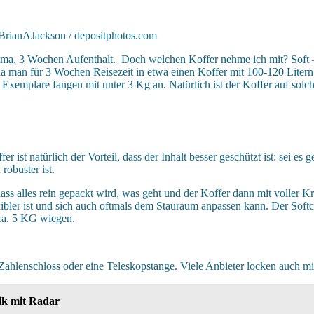
o: BrianAJackson / depositphotos.com
Lima, 3 Wochen Aufenthalt. Doch welchen Koffer nehme ich mit? Soft
da man für 3 Wochen Reisezeit in etwa einen Koffer mit 100-120 Liter
 Exemplare fangen mit unter 3 Kg an. Natürlich ist der Koffer auf solc
r ist natürlich der Vorteil, dass der Inhalt besser geschützt ist: sei 
robuster ist.
dass alles rein gepackt wird, was geht und der Koffer dann mit voller Kr
ibler ist und sich auch oftmals dem Stauraum anpassen kann. Der Softca
 ca. 5 KG wiegen.
Zahlenschloss oder eine Teleskopstange. Viele Anbieter locken auch mit
nik mit Radar