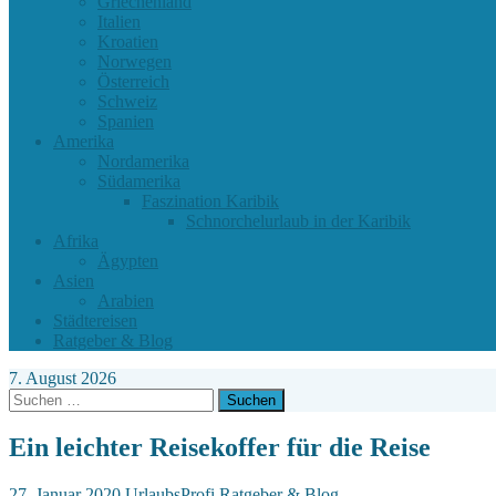
Griechenland
Italien
Kroatien
Norwegen
Österreich
Schweiz
Spanien
Amerika
Nordamerika
Südamerika
Faszination Karibik
Schnorchelurlaub in der Karibik
Afrika
Ägypten
Asien
Arabien
Städtereisen
Ratgeber & Blog
7. August 2026
Suchen
nach:
Ein leichter Reisekoffer für die Reise
27. Januar 2020
UrlaubsProfi
Ratgeber & Blog