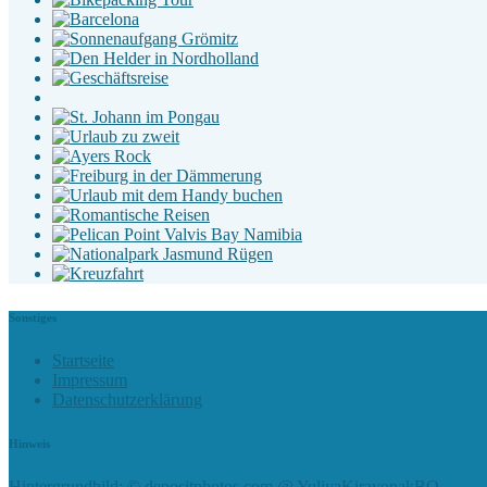
Sonstiges
Startseite
Impressum
Datenschutzerklärung
Hinweis
Hintergrundbild: © depositphotos.com @ YuliyaKirayonakBO