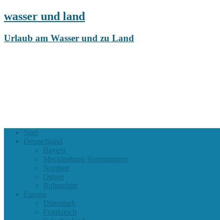
wasser und land
Urlaub am Wasser und zu Land
Start
Deutschland
Bayern
Mecklenburg-Vorpommern
Nordsee
Ostsee
Ruhrgebiet
Europa
Dänemark
Frankreich