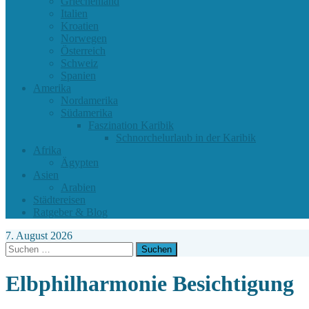
Griechenland
Italien
Kroatien
Norwegen
Österreich
Schweiz
Spanien
Amerika
Nordamerika
Südamerika
Faszination Karibik
Schnorchelurlaub in der Karibik
Afrika
Ägypten
Asien
Arabien
Städtereisen
Ratgeber & Blog
7. August 2026
Suchen
nach:
Elbphilharmonie Besichtigung