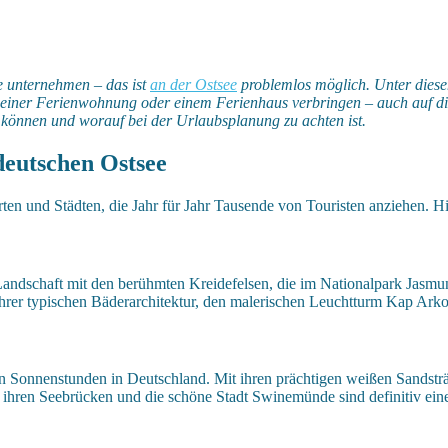
 unternehmen – das ist
an der Ostsee
problemlos möglich. Unter diesem
n einer Ferienwohnung oder einem Ferienhaus verbringen – auch auf die
 können und worauf bei der Urlaubsplanung zu achten ist.
deutschen Ostsee
ten und Städten, die Jahr für Jahr Tausende von Touristen anziehen. Hi
ige Landschaft mit den berühmten Kreidefelsen, die im Nationalpark Ja
hrer typischen Bäderarchitektur, den malerischen Leuchtturm Kap Arkon
n Sonnenstunden in Deutschland. Mit ihren prächtigen weißen Sandstränd
t ihren Seebrücken und die schöne Stadt Swinemünde sind definitiv ein