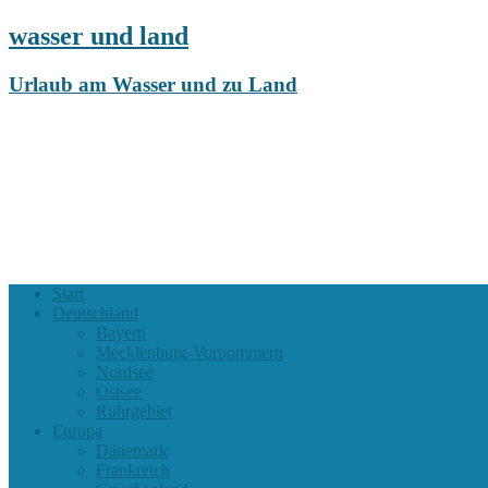
wasser und land
Urlaub am Wasser und zu Land
Start
Deutschland
Bayern
Mecklenburg-Vorpommern
Nordsee
Ostsee
Ruhrgebiet
Europa
Dänemark
Frankreich