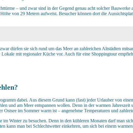
euchttürme – und zwar sind in der Gegend genau acht solcher Bauwerke 
ine Höhe von 29 Metern aufweist. Besucher können dort die Aussichtspl
war dürfen sie sich rund um das Meer an zahlreichen Altstädten mitsamt 
Lokale mit regionaler Küche vor. Auch für eine Shoppingtour empfiehlt
ehlen?
programm dabei. Aus diesem Grund kann (fast) jeder Urlauber von einem
ühlen und am Meer entspannen wollen. Denn in der warmen Jahreszeit
der Ostsee im Sommer warm ist – angenehme Temperaturen und zahlreic
gar im Winter zu besuchen. Denn in den kühleren Monaten darf man sich
ädten kann man bei Schlechtwetter einkehren, um sich bei einem warmen