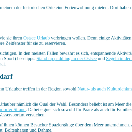
 in einem der historischen Orte eine Ferienwohnung mieten. Dort haben
wie sie ihren
Ostsee Urlaub
verbringen wollen. Denn einige Aktivitäten 
 Zeitfenster für sie zu reservieren.
ksichtigen. In den meisten Fällen bewährt es sich, entspannende Aktiv
m Sport (Lesetipps:
Stand up paddling an der Ostsee
und
Segeln in der
hat.
 darf
enn Urlauber treffen in der Region sowohl
Natur- als auch Kulturdenkm
rlauber nämlich die Qual der Wahl. Besonders beliebt ist am Meer die 
dorfer Strand
. Dabei eignet sich sowohl für Paare als auch für Famili
assersportart versuchen.
Auf ihnen können Besucher Spaziergänge über dem Meer unternehmen. A
ngst, Boltenhagen und Dahme.