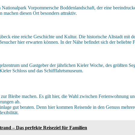
den Nationalpark Vorpommersche Boddenlandschaft, der eine beeindrucke
n machen diesen Ort besonders attraktiv.
eck eine reiche Geschichte und Kultur. Die historische Altstadt mit
Besucher hier erwarten können. In der Nähe befindet sich der beliebte
 Segelzentrum und Gastgeber der jährlichen Kieler Woche, des größten 
Kieler Schloss und das Schifffahrtsmuseum.
 zur Bleibe machen. Es gilt hier, die Wahl zwischen Ferienwohnung und
erungen ab.
ünlage gut beraten. Denn hier kommen Reisende in den Genuss mehrere
xibilität.
rand – Das perfekte Reiseziel für Familien