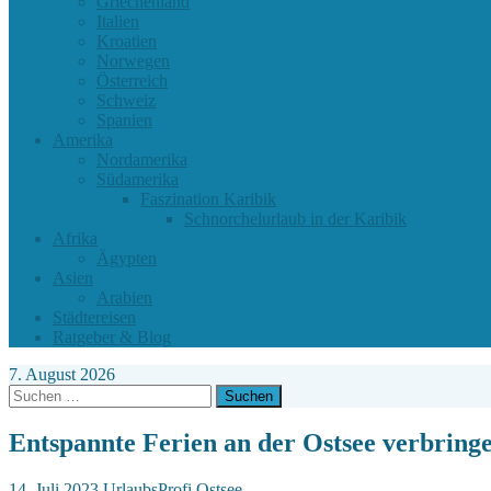
Griechenland
Italien
Kroatien
Norwegen
Österreich
Schweiz
Spanien
Amerika
Nordamerika
Südamerika
Faszination Karibik
Schnorchelurlaub in der Karibik
Afrika
Ägypten
Asien
Arabien
Städtereisen
Ratgeber & Blog
7. August 2026
Suchen
nach:
Entspannte Ferien an der Ostsee verbring
14. Juli 2023
UrlaubsProfi
Ostsee