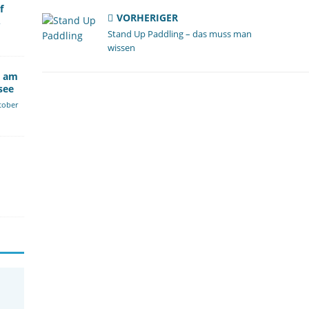
f
VORHERIGER
Stand Up Paddling – das muss man
wissen
b am
see
tober