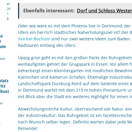
er
20
Ebenfalls interessant:
Dorf und Schloss Wester
1
8
Oder wie wäre es mit dem Phoenix-See in Dortmund, der
Ufers ein herrlich städtisches Naherholungsziel ist? Der
ss
See bei Bochum
sind nur zwei weitere Ideen zum Baden,
e
Radtouren entlang des Ufers.
ule
Üppig grün geht es mit den großen Parks der Ruhrgebiet
ber
weitläufigsten gehört der Grugapark in Essen. Vor allem fü
beherbergt einen Kleintiergarten mit niedlichen Bewohn
Kaninchen und Kamerun-Schafen. Ehemalige Industriekul
platz
Landschaftspark Duisburg-Nord auf dem Gelände eines 
itz
in Dortmund wartet mit dem 219 m hohen Florianturm und
tbus)
mit Blick über die Stadt ein weiteres Highlight für eine
er
Abwechslungsreiche Kultur, überraschend viel Natur, e
der Industriekultur: Das Ruhrgebiet ist ein facettenreich
nach Wunsch selber legen. Definitiv warten dabei jede M
Reisende!