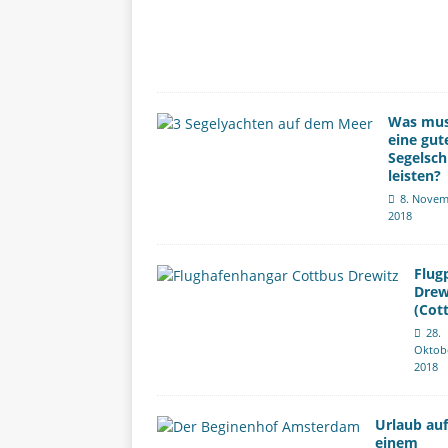
Was mu
eine gut
Segelsch
leisten?
8. Novem
2018
Flug
Drew
(Cot
28.
Oktob
2018
Urlaub auf
einem