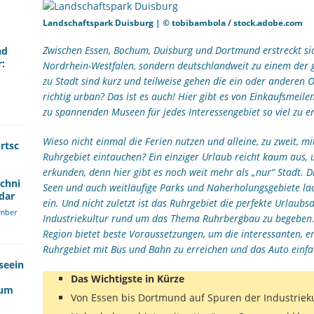
Landschaftspark Duisburg | © tobibambola / stock.adobe.com
Zwischen Essen, Bochum, Duisburg und Dortmund erstreckt sich
nd
r:
Nordrhein-Westfalen, sondern deutschlandweit zu einem der 
zu Stadt sind kurz und teilweise gehen die ein oder anderen O
richtig urban? Das ist es auch! Hier gibt es von Einkaufsmei
zu spannenden Museen für jedes Interessengebiet so viel zu e
Wieso nicht einmal die Ferien nutzen und alleine, zu zweit, m
rtsc
Ruhrgebiet eintauchen? Ein einziger Urlaub reicht kaum aus,
erkunden, denn hier gibt es noch weit mehr als „nur“ Stadt. D
echni
Seen und auch weitläufige Parks und Naherholungsgebiete la
dar
ein. Und nicht zuletzt ist das Ruhrgebiet die perfekte Urlaubs
mber
Industriekultur rund um das Thema Ruhrbergbau zu begeben. D
Region bietet beste Voraussetzungen, um die interessanten, e
Ruhrgebiet mit Bus und Bahn zu erreichen und das Auto einfa
seein
Das Wichtigste in Kürze
kum
Von Essen bis Dortmund auf Spuren der Industriek