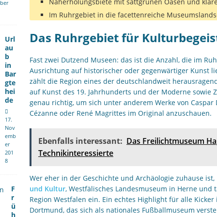
Naherholungsbiete mit sattgrünen Oasen und klar
ber
Im Ruhrgebiet in die facettenreiche Museumslands
Das Ruhrgebiet für Kulturbegeis
Url
au
b
Fast zwei Dutzend Museen: das ist die Anzahl, die im Ruh
in
Ausrichtung auf historischer oder gegenwärtiger Kunst 
Bar
zählt die Region eines der deutschlandweit herausragen
gte
hei
auf Kunst des 19. Jahrhunderts und der Moderne sowie Z
de
genau richtig, um sich unter anderem Werke von Caspar D
Cézanne oder René Magrittes im Original anzuschauen.
17.
Nov
emb
Ebenfalls interessant:
Das Freilichtmuseum Ha
er
Technikinteressierte
201
8
Wer eher in der Geschichte und Archäologie zuhause ist
F
und Kultur
, Westfälisches Landesmuseum in Herne und t
r
Region Westfalen ein. Ein echtes Highlight für alle Kick
ü
Dortmund, das sich als nationales Fußballmuseum verste
h