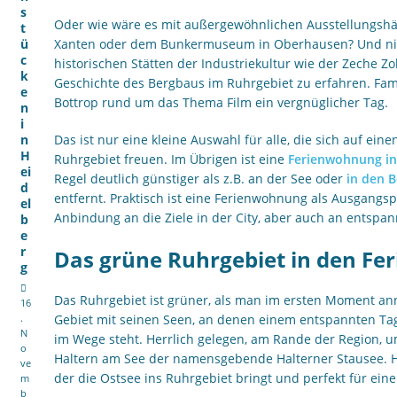
s
Oder wie wäre es mit außergewöhnlichen Ausstellungs
t
ü
Xanten oder dem Bunkermuseum in Oberhausen? Und nicht
c
historischen Stätten der Industriekultur wie der Zeche Z
k
Geschichte des Bergbaus im Ruhrgebiet zu erfahren. Fam
e
Bottrop rund um das Thema Film ein vergnüglicher Tag.
n
i
n
Das ist nur eine kleine Auswahl für alle, die sich auf ein
H
Ruhrgebiet freuen. Im Übrigen ist eine
Ferienwohnung in
ei
Regel deutlich günstiger als z.B. an der See oder
in den 
d
entfernt. Praktisch ist eine Ferienwohnung als Ausgangsp
el
Anbindung an die Ziele in der City, aber auch an entspa
b
e
r
Das grüne Ruhrgebiet in den Fe
g
Das Ruhrgebiet ist grüner, als man im ersten Moment an
16
.
Gebiet mit seinen Seen, an denen einem entspannten Tag
N
im Wege steht. Herrlich gelegen, am Rande der Region, u
o
Haltern am See der namensgebende Halterner Stausee. Hi
ve
der die Ostsee ins Ruhrgebiet bringt und perfekt für ein
m
b