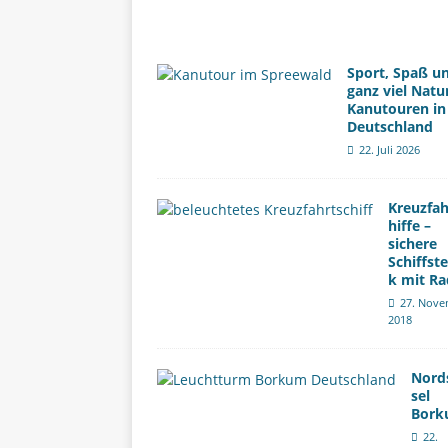
Sport, Spaß u
ganz viel Natu
Kanutouren in
Deutschland
22. Juli 2026
Kreuzfah
hiffe –
sichere
Schiffst
k mit Ra
27. Nove
2018
Nord
sel
Bor
22.