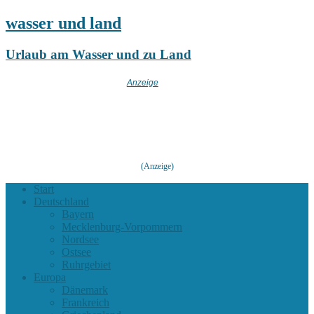
wasser und land
Urlaub am Wasser und zu Land
(Anzeige)
Start
Deutschland
Bayern
Mecklenburg-Vorpommern
Nordsee
Ostsee
Ruhrgebiet
Europa
Dänemark
Frankreich