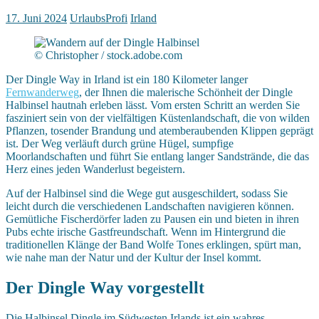
17. Juni 2024
UrlaubsProfi
Irland
© Christopher / stock.adobe.com
Der Dingle Way in Irland ist ein 180 Kilometer langer
Fernwanderweg
, der Ihnen die malerische Schönheit der Dingle
Halbinsel hautnah erleben lässt. Vom ersten Schritt an werden Sie
fasziniert sein von der vielfältigen Küstenlandschaft, die von wilden
Pflanzen, tosender Brandung und atemberaubenden Klippen geprägt
ist. Der Weg verläuft durch grüne Hügel, sumpfige
Moorlandschaften und führt Sie entlang langer Sandstrände, die das
Herz eines jeden Wanderlust begeistern.
Auf der Halbinsel sind die Wege gut ausgeschildert, sodass Sie
leicht durch die verschiedenen Landschaften navigieren können.
Gemütliche Fischerdörfer laden zu Pausen ein und bieten in ihren
Pubs echte irische Gastfreundschaft. Wenn im Hintergrund die
traditionellen Klänge der Band Wolfe Tones erklingen, spürt man,
wie nahe man der Natur und der Kultur der Insel kommt.
Der Dingle Way vorgestellt
Die Halbinsel Dingle im Südwesten Irlands ist ein wahres