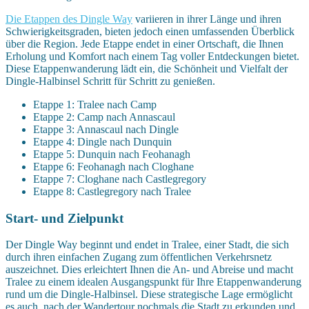
Die Etappen des Dingle Way
variieren in ihrer Länge und ihren
Schwierigkeitsgraden, bieten jedoch einen umfassenden Überblick
über die Region. Jede Etappe endet in einer Ortschaft, die Ihnen
Erholung und Komfort nach einem Tag voller Entdeckungen bietet.
Diese Etappenwanderung lädt ein, die Schönheit und Vielfalt der
Dingle-Halbinsel Schritt für Schritt zu genießen.
Etappe 1: Tralee nach Camp
Etappe 2: Camp nach Annascaul
Etappe 3: Annascaul nach Dingle
Etappe 4: Dingle nach Dunquin
Etappe 5: Dunquin nach Feohanagh
Etappe 6: Feohanagh nach Cloghane
Etappe 7: Cloghane nach Castlegregory
Etappe 8: Castlegregory nach Tralee
Start- und Zielpunkt
Der Dingle Way beginnt und endet in Tralee, einer Stadt, die sich
durch ihren einfachen Zugang zum öffentlichen Verkehrsnetz
auszeichnet. Dies erleichtert Ihnen die An- und Abreise und macht
Tralee zu einem idealen Ausgangspunkt für Ihre Etappenwanderung
rund um die Dingle-Halbinsel. Diese strategische Lage ermöglicht
es auch, nach der Wandertour nochmals die Stadt zu erkunden und