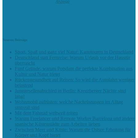
Neueste Beiträge
Sport, Spaß und ganz viel Natur: Kanutouren in Deutschland
Deutschland statt Fernreise: Warum Urlaub vor der Haustür
überrascht
Fünf Gründe, warum Potsdam die perfekte Kombination aus
Kultur und Natur bietet
Rückengesundheit auf Reisen: So wird die Autofahrt weniger
belastend
Junggesellenabschied in Berlin: Kreuzberger Nächte sind
lang!
Wohnmobil aufrüsten: welche Nachrüstungen im Alltag
sinnvoll sind
Mit dem Fahrrad weltweit reisen
Warum Freelancer und Remote Worker Barcelona und andere
spanische Küstenstädte zum Arbeiten lieben
Zwischen Meer und Küste: Warum die Ostsee Erholung für
Körper und Kopf bietet