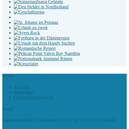
Sonstiges
Startseite
Impressum
Datenschutzerklärung
Hinweis
Hintergrundbild: © depositphotos.com @ YuliyaKirayonakBO