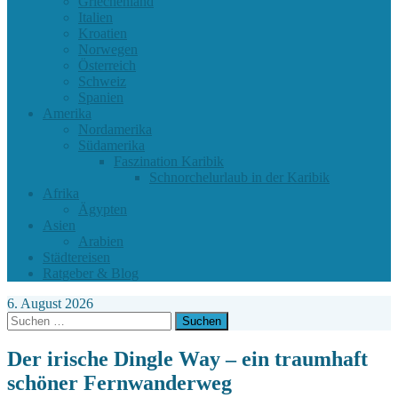
Griechenland
Italien
Kroatien
Norwegen
Österreich
Schweiz
Spanien
Amerika
Nordamerika
Südamerika
Faszination Karibik
Schnorchelurlaub in der Karibik
Afrika
Ägypten
Asien
Arabien
Städtereisen
Ratgeber & Blog
6. August 2026
Suchen
nach:
Der irische Dingle Way – ein traumhaft
schöner Fernwanderweg