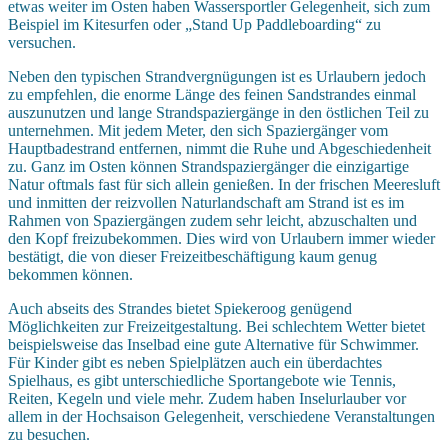
etwas weiter im Osten haben Wassersportler Gelegenheit, sich zum
Beispiel im Kitesurfen oder „Stand Up Paddleboarding“ zu
versuchen.
Neben den typischen Strandvergnügungen ist es Urlaubern jedoch
zu empfehlen, die enorme Länge des feinen Sandstrandes einmal
auszunutzen und lange Strandspaziergänge in den östlichen Teil zu
unternehmen. Mit jedem Meter, den sich Spaziergänger vom
Hauptbadestrand entfernen, nimmt die Ruhe und Abgeschiedenheit
zu. Ganz im Osten können Strandspaziergänger die einzigartige
Natur oftmals fast für sich allein genießen. In der frischen Meeresluft
und inmitten der reizvollen Naturlandschaft am Strand ist es im
Rahmen von Spaziergängen zudem sehr leicht, abzuschalten und
den Kopf freizubekommen. Dies wird von Urlaubern immer wieder
bestätigt, die von dieser Freizeitbeschäftigung kaum genug
bekommen können.
Auch abseits des Strandes bietet Spiekeroog genügend
Möglichkeiten zur Freizeitgestaltung. Bei schlechtem Wetter bietet
beispielsweise das Inselbad eine gute Alternative für Schwimmer.
Für Kinder gibt es neben Spielplätzen auch ein überdachtes
Spielhaus, es gibt unterschiedliche Sportangebote wie Tennis,
Reiten, Kegeln und viele mehr. Zudem haben Inselurlauber vor
allem in der Hochsaison Gelegenheit, verschiedene Veranstaltungen
zu besuchen.