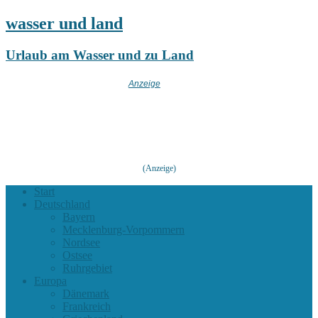
wasser und land
Urlaub am Wasser und zu Land
(Anzeige)
Start
Deutschland
Bayern
Mecklenburg-Vorpommern
Nordsee
Ostsee
Ruhrgebiet
Europa
Dänemark
Frankreich