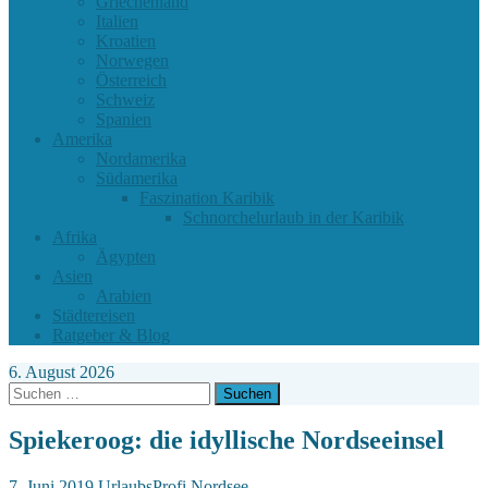
Griechenland
Italien
Kroatien
Norwegen
Österreich
Schweiz
Spanien
Amerika
Nordamerika
Südamerika
Faszination Karibik
Schnorchelurlaub in der Karibik
Afrika
Ägypten
Asien
Arabien
Städtereisen
Ratgeber & Blog
6. August 2026
Suchen
nach:
Spiekeroog: die idyllische Nordseeinsel
7. Juni 2019
UrlaubsProfi
Nordsee