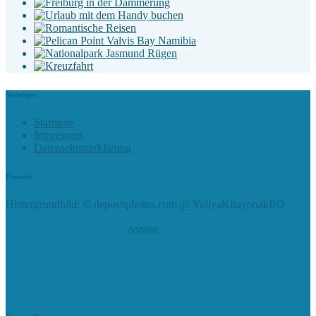
Sonstiges
Startseite
Impressum
Datenschutzerklärung
Hinweis
Hintergrundbild: © depositphotos.com @ YuliyaKirayonakBO