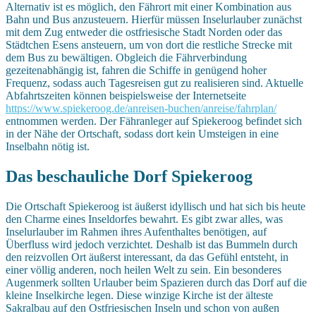
Alternativ ist es möglich, den Fährort mit einer Kombination aus
Bahn und Bus anzusteuern. Hierfür müssen Inselurlauber zunächst
mit dem Zug entweder die ostfriesische Stadt Norden oder das
Städtchen Esens ansteuern, um von dort die restliche Strecke mit
dem Bus zu bewältigen. Obgleich die Fährverbindung
gezeitenabhängig ist, fahren die Schiffe in genügend hoher
Frequenz, sodass auch Tagesreisen gut zu realisieren sind. Aktuelle
Abfahrtszeiten können beispielsweise der Internetseite
https://www.spiekeroog.de/anreisen-buchen/anreise/fahrplan/
entnommen werden. Der Fähranleger auf Spiekeroog befindet sich
in der Nähe der Ortschaft, sodass dort kein Umsteigen in eine
Inselbahn nötig ist.
Das beschauliche Dorf Spiekeroog
Die Ortschaft Spiekeroog ist äußerst idyllisch und hat sich bis heute
den Charme eines Inseldorfes bewahrt. Es gibt zwar alles, was
Inselurlauber im Rahmen ihres Aufenthaltes benötigen, auf
Überfluss wird jedoch verzichtet. Deshalb ist das Bummeln durch
den reizvollen Ort äußerst interessant, da das Gefühl entsteht, in
einer völlig anderen, noch heilen Welt zu sein. Ein besonderes
Augenmerk sollten Urlauber beim Spazieren durch das Dorf auf die
kleine Inselkirche legen. Diese winzige Kirche ist der älteste
Sakralbau auf den Ostfriesischen Inseln und schon von außen