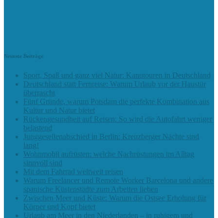
Neueste Beiträge
Sport, Spaß und ganz viel Natur: Kanutouren in Deutschland
Deutschland statt Fernreise: Warum Urlaub vor der Haustür
überrascht
Fünf Gründe, warum Potsdam die perfekte Kombination aus
Kultur und Natur bietet
Rückengesundheit auf Reisen: So wird die Autofahrt weniger
belastend
Junggesellenabschied in Berlin: Kreuzberger Nächte sind
lang!
Wohnmobil aufrüsten: welche Nachrüstungen im Alltag
sinnvoll sind
Mit dem Fahrrad weltweit reisen
Warum Freelancer und Remote Worker Barcelona und andere
spanische Küstenstädte zum Arbeiten lieben
Zwischen Meer und Küste: Warum die Ostsee Erholung für
Körper und Kopf bietet
Urlaub am Meer in den Niederlanden – in ruhigem und