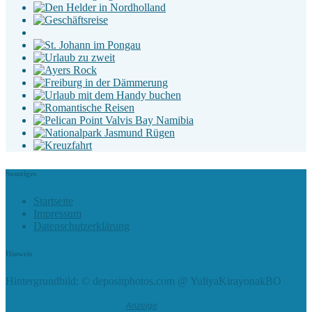
Sonstiges
Startseite
Impressum
Datenschutzerklärung
Hinweis
Hintergrundbild: © depositphotos.com @ YuliyaKirayonakBO