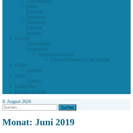
Griechenland
Italien
Kroatien
Norwegen
Österreich
Schweiz
Spanien
Amerika
Nordamerika
Südamerika
Faszination Karibik
Schnorchelurlaub in der Karibik
Afrika
Ägypten
Asien
Arabien
Städtereisen
Ratgeber & Blog
8. August 2026
Suchen
nach:
Monat:
Juni 2019