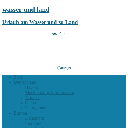
wasser und land
Urlaub am Wasser und zu Land
(Anzeige)
Start
Deutschland
Bayern
Mecklenburg-Vorpommern
Nordsee
Ostsee
Ruhrgebiet
Europa
Dänemark
Frankreich