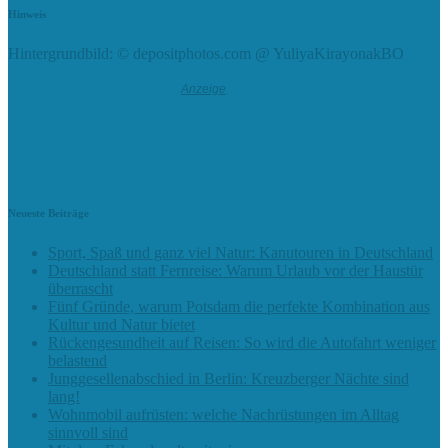
Hinweis
Hintergrundbild: © depositphotos.com @ YuliyaKirayonakBO
Neueste Beiträge
Sport, Spaß und ganz viel Natur: Kanutouren in Deutschland
Deutschland statt Fernreise: Warum Urlaub vor der Haustür
überrascht
Fünf Gründe, warum Potsdam die perfekte Kombination aus
Kultur und Natur bietet
Rückengesundheit auf Reisen: So wird die Autofahrt weniger
belastend
Junggesellenabschied in Berlin: Kreuzberger Nächte sind
lang!
Wohnmobil aufrüsten: welche Nachrüstungen im Alltag
sinnvoll sind