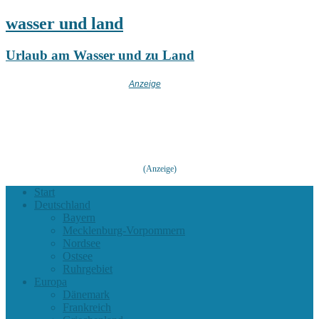
wasser und land
Urlaub am Wasser und zu Land
(Anzeige)
Start
Deutschland
Bayern
Mecklenburg-Vorpommern
Nordsee
Ostsee
Ruhrgebiet
Europa
Dänemark
Frankreich