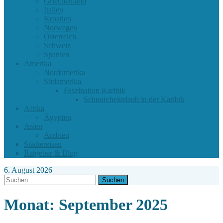
Griechenland
Italien
Kroatien
Norwegen
Österreich
Schweiz
Spanien
Amerika
Nordamerika
Südamerika
Faszination Karibik
Schnorchelurlaub in der Karibik
Afrika
Ägypten
Asien
Arabien
Städtereisen
Ratgeber & Blog
6. August 2026
Suchen
nach:
Monat:
September 2025