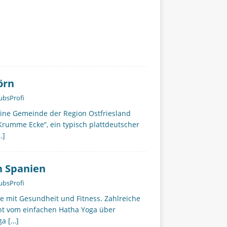
örn
ubsProfi
ine Gemeinde der Region Ostfriesland
rumme Ecke“, ein typisch plattdeutscher
…]
n Spanien
ubsProfi
 mit Gesundheit und Fitness. Zahlreiche
ht vom einfachen Hatha Yoga über
oga
[…]