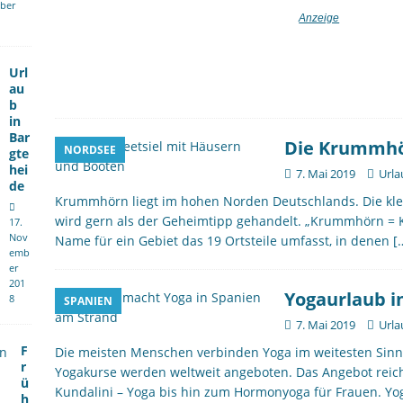
ber
Url
au
b
in
Bar
Die Krummh
NORDSEE
gte
hei
7. Mai 2019
Urla
de
Krummhörn liegt im hohen Norden Deutschlands. Die kle
wird gern als der Geheimtipp gehandelt. „Krummhörn = K
17.
Nov
Name für ein Gebiet das 19 Ortsteile umfasst, in denen
[
emb
er
201
Yogaurlaub i
8
SPANIEN
7. Mai 2019
Urla
F
Die meisten Menschen verbinden Yoga im weitesten Sinne
r
Yogakurse werden weltweit angeboten. Das Angebot reic
ü
Kundalini – Yoga bis hin zum Hormonyoga für Frauen. Y
h