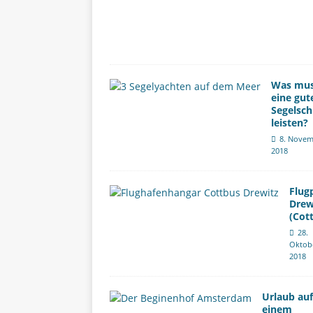
Was mu
eine gut
Segelsch
leisten?
8. Novem
2018
Flug
Drew
(Cot
28.
Oktob
2018
Urlaub auf
einem