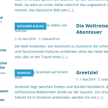
Rolle. Da wäre an erster Stelle natürlich das unglaublic
nennen. Das klassische Bild vom
[…]
nd
r:
Die Weltreise
RATGEBER & BLOG
Abenteuer
10. Mai 2019
UrlaubsProfi
Die Welt entdecken, von Kontinent zu Kontinent die schö
rtsc
und faszinierende Kulturen entdecken ohne das Hotel w
sein, das ist der Traum eines
[…]
echni
dar
Greetsiel
NORDSEE
mber
7. Mai 2019
Urla
Greetsiel liegt zwischen Emden und Norden-Norddeich, di
seein
ostfriesische Wattenmeer direkt vor der Haustür. Ein Urla
Sobald Sie in Greetsiel ankommen, werden Sie von
[…]
kum