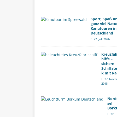
Sport, Spaß u
ganz viel Natu
Kanutouren in
Deutschland
22. Juli 2026
Kreuzfah
hiffe –
sichere
Schiffst
k mit Ra
27. Nove
2018
Nord
sel
Bor
22.