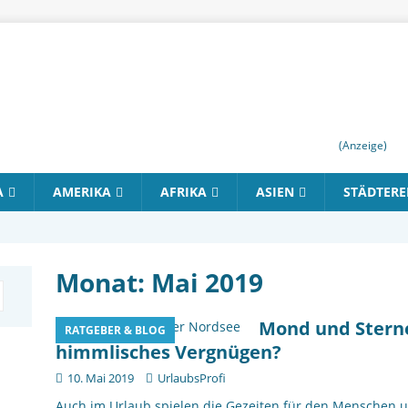
(Anzeige)
A
AMERIKA
AFRIKA
ASIEN
STÄDTERE
Monat:
Mai 2019
Mond und Sterne
RATGEBER & BLOG
himmlisches Vergnügen?
10. Mai 2019
UrlaubsProfi
Auch im Urlaub spielen die Gezeiten für den Menschen u