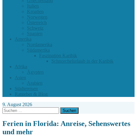
Griechenland
Italien
Kroatien
Norwegen
Österreich
Schweiz
Spanien
Amerika
Nordamerika
Südamerika
Faszination Karibik
Schnorchelurlaub in der Karibik
Afrika
Ägypten
Asien
Arabien
Städtereisen
Ratgeber & Blog
9. August 2026
Suchen
nach:
Ferien in Florida: Anreise, Sehenswertes
und mehr