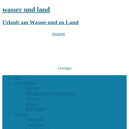
wasser und land
Urlaub am Wasser und zu Land
(Anzeige)
Start
Deutschland
Bayern
Mecklenburg-Vorpommern
Nordsee
Ostsee
Ruhrgebiet
Europa
Dänemark
Frankreich