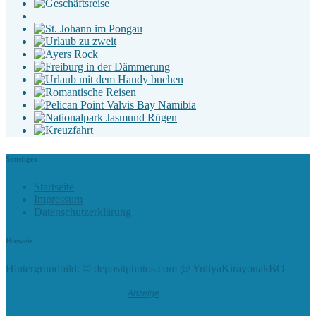
Sonstiges
Startseite
Impressum
Datenschutzerklärung
Hinweis
Hintergrundbild: © depositphotos.com @ YuliyaKirayonakBO