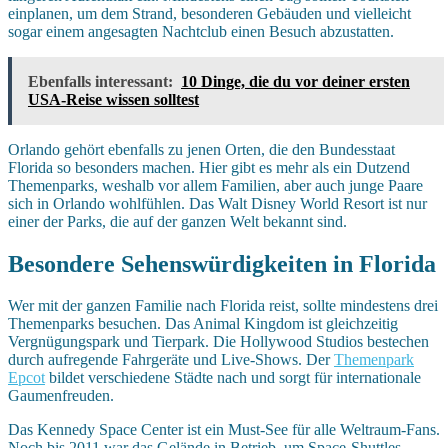
einplanen, um dem Strand, besonderen Gebäuden und vielleicht
sogar einem angesagten Nachtclub einen Besuch abzustatten.
Ebenfalls interessant:
10 Dinge, die du vor deiner ersten
USA-Reise wissen solltest
Orlando gehört ebenfalls zu jenen Orten, die den Bundesstaat
Florida so besonders machen. Hier gibt es mehr als ein Dutzend
Themenparks, weshalb vor allem Familien, aber auch junge Paare
sich in Orlando wohlfühlen. Das Walt Disney World Resort ist nur
einer der Parks, die auf der ganzen Welt bekannt sind.
Besondere Sehenswürdigkeiten in Florida
Wer mit der ganzen Familie nach Florida reist, sollte mindestens drei
Themenparks besuchen. Das Animal Kingdom ist gleichzeitig
Vergnügungspark und Tierpark. Die Hollywood Studios bestechen
durch aufregende Fahrgeräte und Live-Shows. Der
Themenpark
Epcot
bildet verschiedene Städte nach und sorgt für internationale
Gaumenfreuden.
Das Kennedy Space Center ist ein Must-See für alle Weltraum-Fans.
Noch bis 2011 war das Gelände in Betrieb, um Space-Shuttles