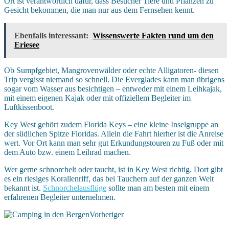
Ort ist verantwortlich dafür, dass Besucher Tiere und Pflanzen zu
Gesicht bekommen, die man nur aus dem Fernsehen kennt.
Ebenfalls interessant:
Wissenswerte Fakten rund um den
Eriesee
Ob Sumpfgebiet, Mangrovenwälder oder echte Alligatoren- diesen
Trip vergisst niemand so schnell. Die Everglades kann man übrigens
sogar vom Wasser aus besichtigen – entweder mit einem Leihkajak,
mit einem eigenen Kajak oder mit offiziellem Begleiter im
Luftkissenboot.
Key West gehört zudem Florida Keys – eine kleine Inselgruppe an
der südlichen Spitze Floridas. Allein die Fahrt hierher ist die Anreise
wert. Vor Ort kann man sehr gut Erkundungstouren zu Fuß oder mit
dem Auto bzw. einem Leihrad machen.
Wer gerne schnorchelt oder taucht, ist in Key West richtig. Dort gibt
es ein riesiges Korallenriff, das bei Tauchern auf der ganzen Welt
bekannt ist.
Schnorchelausflüge
sollte man am besten mit einem
erfahrenen Begleiter unternehmen.
Vorheriger