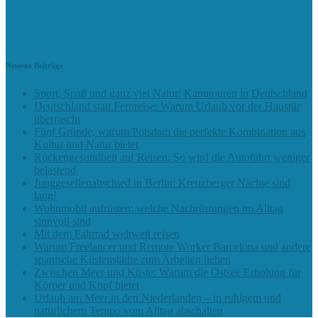
Neueste Beiträge
Sport, Spaß und ganz viel Natur: Kanutouren in Deutschland
Deutschland statt Fernreise: Warum Urlaub vor der Haustür
überrascht
Fünf Gründe, warum Potsdam die perfekte Kombination aus
Kultur und Natur bietet
Rückengesundheit auf Reisen: So wird die Autofahrt weniger
belastend
Junggesellenabschied in Berlin: Kreuzberger Nächte sind
lang!
Wohnmobil aufrüsten: welche Nachrüstungen im Alltag
sinnvoll sind
Mit dem Fahrrad weltweit reisen
Warum Freelancer und Remote Worker Barcelona und andere
spanische Küstenstädte zum Arbeiten lieben
Zwischen Meer und Küste: Warum die Ostsee Erholung für
Körper und Kopf bietet
Urlaub am Meer in den Niederlanden – in ruhigem und
natürlichem Tempo vom Alltag abschalten