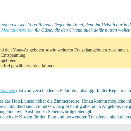
vereinen lassen. Yoga Retreats liegen im Trend, denn im Urlaub nur in 
e
Meditationsreisen
für Gäste, die den Urlaub auch dafür nutzen wollen
s und den Yoga-Angeboten sowie weiteren Freizeitangeboten zusammen.
e Entspannung.
ngeboten.
ie frei gewählt werden können.
 Spanien
), ist von verschiedenen Faktoren abhängig. In der Regel müs
besser das Hotel, umso höher die Zimmerpreise. Hinzu kommt mögliche i
is inkludiert sind, zu nutzen. Es gibt häufig aber auch Angebote, die g
angebote wie Ausflüge zu Sehenswürdigkeiten gibt.
ch auch die Kosten für den Flug und notwendige Transfers einkalkuliere