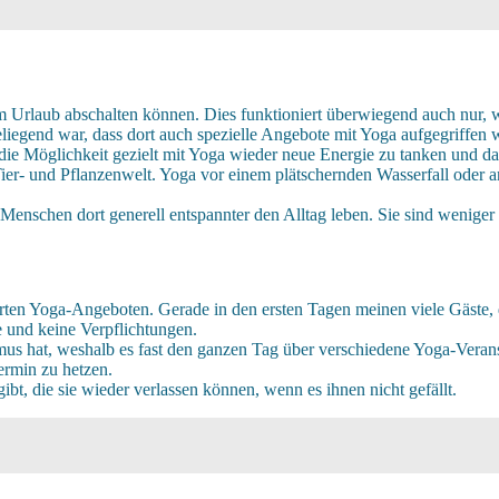
 im Urlaub abschalten können. Dies funktioniert überwiegend auch nur
heliegend war, dass dort auch spezielle Angebote mit Yoga aufgegriffen 
e Möglichkeit gezielt mit Yoga wieder neue Energie zu tanken und das 
er- und Pflanzenwelt. Yoga vor einem plätschernden Wasserfall oder an 
 Menschen dort generell entspannter den Alltag leben. Sie sind weniger 
erten Yoga-Angeboten. Gerade in den ersten Tagen meinen viele Gäste, d
e und keine Verpflichtungen.
hmus hat, weshalb es fast den ganzen Tag über verschiedene Yoga-Verans
ermin zu hetzen.
ibt, die sie wieder verlassen können, wenn es ihnen nicht gefällt.