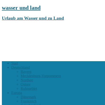
wasser und land
Urlaub am Wasser und zu Land
Start
Deutschland
Bayern
Mecklenburg-Vorpommern
Nordsee
Ostsee
Ruhrgebiet
Europa
Dänemark
Frankreich