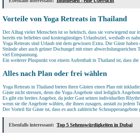
Ebenfalls interessant:
Indonesien - eine Übersicht
Vorteile von Yoga Retreats in Thailand
Der Alltag vieler Menschen ist so hektisch, dass sie vorwiegend nur
bereits ein beliebtes und kostengünstiges Urlaubsziel, weshalb es na
Yoga Retreats sind Urlaub mit dem gewissen Extra. Die Gäste haben di
Strände aber auch grüner Dschungel mit einer abwechslungsreichen Ti
viel Entspannung.
Ein weiterer Pluspunkt von einem Aufenthalt in Thailand ist, dass die
Alles nach Plan oder frei wählen
Yoga Retreats in Thailand bieten ihren Gästen einen Plan mit inkludi
Gäste nicht stressen, denn die Yoga-Angebote sind lediglich Angebot
Es gibt ein breites Angebot, da jeder Gast seinen individuellen Rhyt
wenn sie die Angebote wählen, die ihnen zusagen, anstatt zu jedem T
Der Vorteil für Gäste ist, dass es auch zahlreiche Schnupperangebote g
Ebenfalls interessant:
Top 5 Sehenswürdigkeiten in Dubai