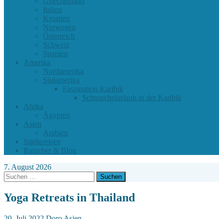
Griechenland
Italien
Kroatien
Norwegen
Österreich
Schweiz
Spanien
Amerika
Nordamerika
Südamerika
Faszination Karibik
Schnorchelurlaub in der Karibik
Afrika
Ägypten
Asien
Arabien
Städtereisen
Ratgeber & Blog
7. August 2026
Suchen
nach:
Yoga Retreats in Thailand
20. Juli 2022
Doro
Asien