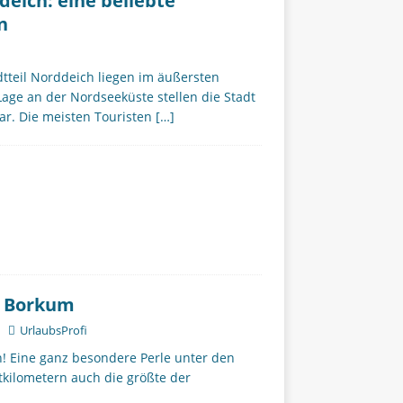
eich: eine beliebte
n
tteil Norddeich liegen im äußersten
ge an der Nordseeküste stellen die Stadt
ar. Die meisten Touristen
[…]
l Borkum
UrlaubsProfi
n! Eine ganz besondere Perle unter den
tkilometern auch die größte der