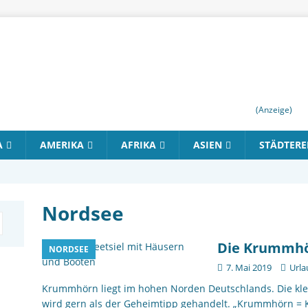
(Anzeige)
A
AMERIKA
AFRIKA
ASIEN
STÄDTERE
Nordsee
Die Krummh
NORDSEE
7. Mai 2019
Urla
Krummhörn liegt im hohen Norden Deutschlands. Die kle
wird gern als der Geheimtipp gehandelt. „Krummhörn = K