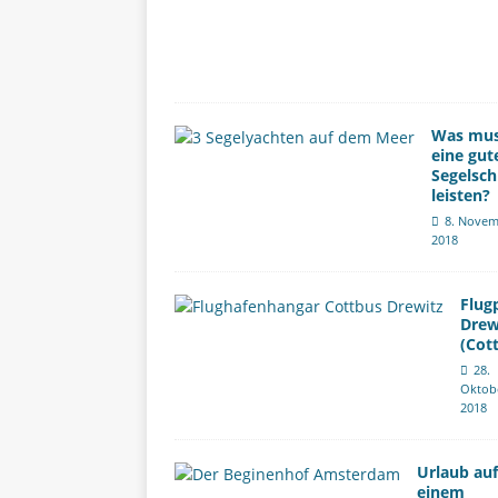
Was mu
eine gut
Segelsch
leisten?
8. Novem
2018
Flug
Drew
(Cot
28.
Oktob
2018
Urlaub auf
einem