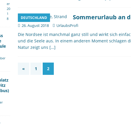
er
20
1
Sommerurlaub an d
DEUTSCHLAND
8
26. August 2018
UrlaubsProfi
Die Nordsee ist manchmal ganz still und wirkt sich einf
ss
e
und die Seele aus. In einem anderen Moment schlagen di
ule
Natur zeigt uns
[…]
ber
«
1
2
platz
itz
tbus)
er