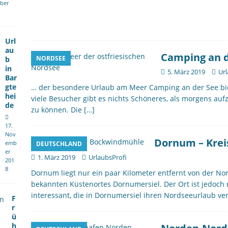
ber
Url
au
Camping an 
NORDSEE
b
in
5. März 2019
Url
Bar
gte
… der besondere Urlaub am Meer Camping an der See biet
hei
viele Besucher gibt es nichts Schöneres, als morgens au
de
zu können. Die
[…]
17.
Nov
Dornum – Kreis
emb
DEUTSCHLAND
er
1. März 2019
UrlaubsProfi
201
8
Dornum liegt nur ein paar Kilometer entfernt von der No
bekannten Küstenortes Dornumersiel. Der Ort ist jedoch n
interessant, die in Dornumersiel ihren Nordseeurlaub ve
F
r
ü
h