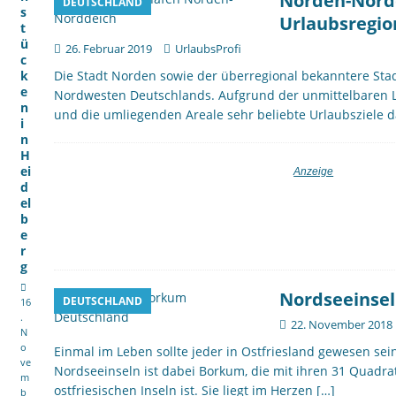
Norden-Nordd
DEUTSCHLAND
s
Urlaubsregio
t
ü
26. Februar 2019
UrlaubsProfi
c
k
Die Stadt Norden sowie der überregional bekanntere Stad
e
Nordwesten Deutschlands. Aufgrund der unmittelbaren La
n
und die umliegenden Areale sehr beliebte Urlaubsziele d
i
n
H
ei
d
el
b
e
r
g
Nordseeinse
DEUTSCHLAND
16
.
22. November 2018
N
o
Einmal im Leben sollte jeder in Ostfriesland gewesen sei
ve
Nordseeinseln ist dabei Borkum, die mit ihren 31 Quadra
m
ostfriesischen Inseln ist. Sie liegt im Herzen
[…]
b