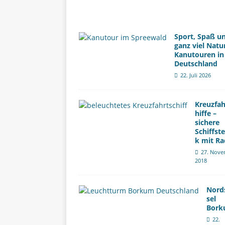
Sport, Spaß u
ganz viel Natu
Kanutouren in
Deutschland
22. Juli 2026
Kreuzfah
hiffe –
sichere
Schiffst
k mit Ra
27. Nove
2018
Nord
sel
Bor
22.